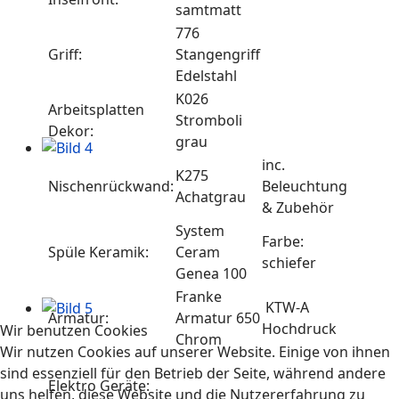
samtmatt
776
Griff:
Stangengriff
Edelstahl
K026
Arbeitsplatten
Stromboli
Dekor:
grau
inc.
K275
Nischenrückwand:
Beleuchtung
Achatgrau
& Zubehör
System
Farbe:
Spüle Keramik:
Ceram
schiefer
Genea 100
Franke
KTW-A
Armatur:
Armatur 650
Hochdruck
Wir benutzen Cookies
Chrom
Wir nutzen Cookies auf unserer Website. Einige von ihnen
sind essenziell für den Betrieb der Seite, während andere
Elektro Geräte:
uns helfen, diese Website und die Nutzererfahrung zu