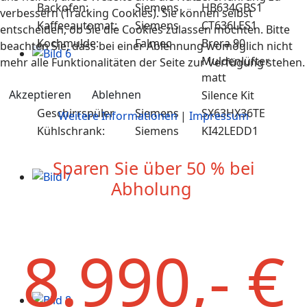
Backofen:
Siemens
HB634GBS1
verbessern (Tracking Cookies). Sie können selbst
Kaffeeautomat:
Siemens
CT636LES1
entscheiden, ob Sie die Cookies zulassen möchten. Bitte
Kochmulde:
Falmec
Brera 90
beachten Sie, dass bei einer Ablehnung womöglich nicht
Muldenlüfter
mehr alle Funktionalitäten der Seite zur Verfügung stehen.
matt
Akzeptieren
Ablehnen
Silence Kit
Geschirrspüler
Siemens
SX63HX36TE
Weitere Informationen
|
Impressum
Kühlschrank:
Siemens
KI42LEDD1
Sparen Sie über 50 % bei
Abholung
8.990,- €