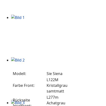
Modell:
Sie Siena
L122M
Farbe Front:
Kristallgrau
samtmatt
L277m
Rückseite
Achatgrau
Inselfront: